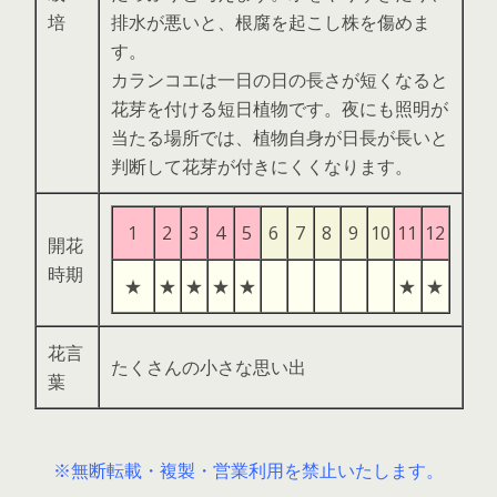
培
排水が悪いと、根腐を起こし株を傷めま
す。
カランコエは一日の日の長さが短くなると
花芽を付ける短日植物です。夜にも照明が
当たる場所では、植物自身が日長が長いと
判断して花芽が付きにくくなります。
1
2
3
4
5
6
7
8
9
10
11
12
開花
時期
★
★
★
★
★
★
★
花言
たくさんの小さな思い出
葉
※無断転載・複製・営業利用を禁止いたします。