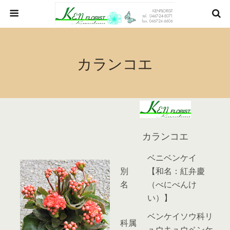
カランコエ
カランコエ
ベニベンケイ
別
【和名：紅弁慶
名
（べにべんけ
い）】
ベンケイソウ科リ
科属
ュウキュウベンケ