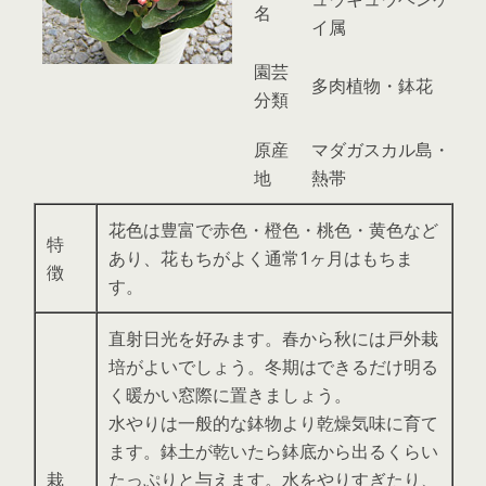
名
イ属
園芸
多肉植物・鉢花
分類
原産
マダガスカル島・
地
熱帯
花色は豊富で赤色・橙色・桃色・黄色など
特
あり、花もちがよく通常1ヶ月はもちま
徴
す。
直射日光を好みます。春から秋には戸外栽
培がよいでしょう。冬期はできるだけ明る
く暖かい窓際に置きましょう。
水やりは一般的な鉢物より乾燥気味に育て
ます。鉢土が乾いたら鉢底から出るくらい
栽
たっぷりと与えます。水をやりすぎたり、