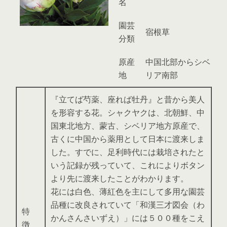
名
園芸
宿根草
分類
原産
中国北部からシベ
地
リア南部
『立てば芍薬、座れば牡丹』と昔から美人
を形容する花。シャクヤクは、北朝鮮、中
国東北地方、蒙古、シベリア地方原産で、
古くに中国から薬用として日本に渡来しま
した。すでに、足利時代には栽培されたと
いう記録が残っていて、これによりボタン
より先に渡来したことがわかります。
花には白色、薄紅色を主にして多用な園芸
品種に改良されていて「和漢三才図会（わ
特
かんさんさいずえ）」には５００種をこえ
徴