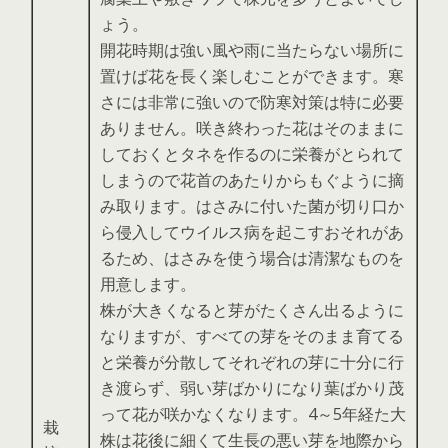
ょう。
開花時期は強い風や雨に当たらない場所に
置けば花を長く楽しむことができます。寒
さには非常に強いので防寒対策は特に必要
ありません。咲き終わった花はそのままに
しておくとタネを作るのに栄養がとられて
しまうので花首のあたりからもぐように摘
み取ります。はさみに付いた菌が切り口か
ら侵入してウイルス病を起こすおそれがあ
るため、はさみを使う場合は清潔なものを
用意します。
株が大きくなると芽がたくさん出るように
なりますが、すべての芽をそのまま育てる
と栄養が分散してそれぞれの芽に十分に行
き渡らず、弱い芽ばかりになり葉ばかり茂
って花が咲かなくなります。4～5年経た大
栽
株は花後に細くて生長の悪い芽を地際から