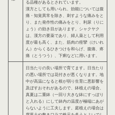
る品種があるとされています。
漢方としても用いられ、効能については腹
痛・知覚異常を除き、刺すような痛みをと
り、また発作性の痛みをとり、利尿（りに
ょう）の効き目があります。シャクヤク
は、漢方の要薬であり、婦人薬として利用
度が最も高く、また、筋肉の痙攣（けいれ
ん）からくるひきつけを和らげ、腹痛、疼
痛（とうつう）、下痢などに用います。
日当たりの良い場所で育てます。日当たり
の悪い場所では花付きが悪くなります。地
中が高温になると根が弱り生育に悪影響を
及ぼすおそれがあるので、鉢植えの場合、
真夏は二重鉢（一回り大きな鉢にすっぽり
と入れる）にして鉢内の温度が極端にあが
らないように工夫します。庭植えの場合は
腐葉土や敷きワラで株元を多うとよいでし