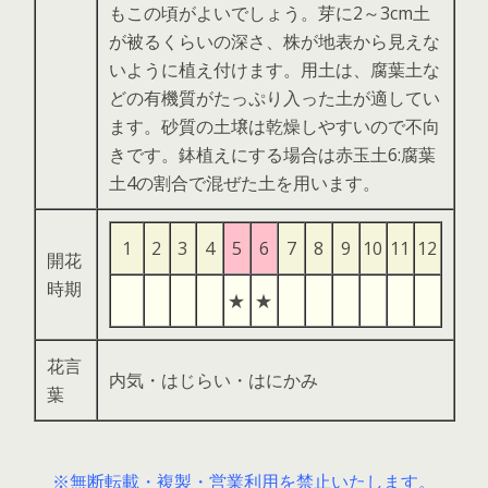
もこの頃がよいでしょう。芽に2～3cm土
が被るくらいの深さ、株が地表から見えな
いように植え付けます。用土は、腐葉土な
どの有機質がたっぷり入った土が適してい
ます。砂質の土壌は乾燥しやすいので不向
きです。鉢植えにする場合は赤玉土6:腐葉
土4の割合で混ぜた土を用います。
1
2
3
4
5
6
7
8
9
10
11
12
開花
時期
★
★
花言
内気・はじらい・はにかみ
葉
※無断転載・複製・営業利用を禁止いたします。