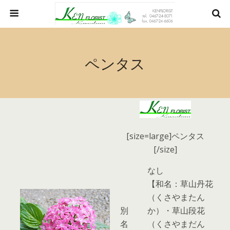
ペンタス
[size=large]ペンタス
[/size]
なし
【和名：草山丹花
（くさやまたん
別
か）・草山段花
名
（くさやまだん