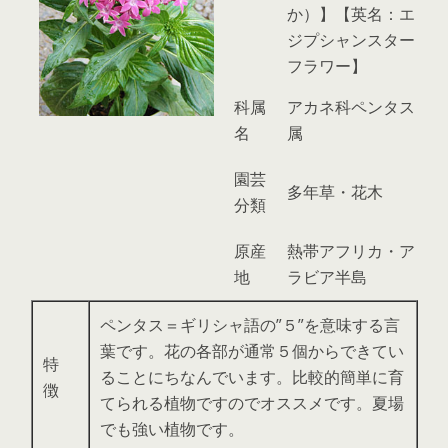
か）】【英名：エ
ジプシャンスター
フラワー】
科属
アカネ科ペンタス
名
属
園芸
多年草・花木
分類
原産
熱帯アフリカ・ア
地
ラビア半島
ペンタス＝ギリシャ語の”５”を意味する言
葉です。花の各部が通常５個からできてい
特
ることにちなんでいます。比較的簡単に育
徴
てられる植物ですのでオススメです。夏場
でも強い植物です。