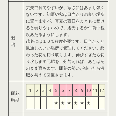
丈夫で育てやすいが、寒さにはあまり強く
ないです。初夏や秋は日当たりの良い場所
に置きますが、真夏の西日をまともに受け
ると弱りやすいので、遮光するか午前中程
度あたるようにします。
栽
越冬には１０℃程度必要です、日当たりと
培
風通しのいい場所で管理してください。終
わった花を切り取ります。伸びすぎたら切
り戻します元肥を十分与えれば、あとはそ
のまま育ちます。開花の勢いが鈍ったら液
肥を与えて回復させます。
1
2
3
4
5
6
7
8
9
10
11
12
開花
時期
★
★
★
★
★
★