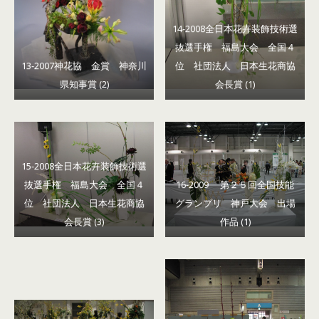
14-2008全日本花卉装飾技術選
抜選手権 福島大会 全国４
13-2007神花協 金賞 神奈川
位 社団法人 日本生花商協
県知事賞 (2)
会長賞 (1)
15-2008全日本花卉装飾技術選
抜選手権 福島大会 全国４
16-2009 第２５回全国技能
位 社団法人 日本生花商協
グランプリ 神戸大会 出場
会長賞 (3)
作品 (1)