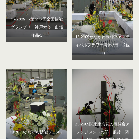
17-2009 -第２５回全国技能
グランプリ 神戸大会 出場
作品-5
18-2009かながわ技能フェステ
ィバルフラワー装飾の部 2位
(1)
20-2009関東東海花の展覧会ア
19-2009かながわ技能フェステ
レンジメントの部 銀賞 関