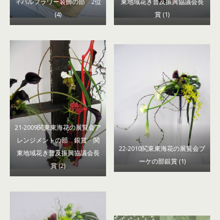
ィバルフラワー装飾の部 2位
東地域花き普及振興協議会長
(4)
賞 (1)
21-2009関東東海花の展覧会ア
レンジメントの部 銀賞 関
22-2010関東東海花の展覧会ブ
東地域花き普及振興協議会長
ーケの部銀賞 (1)
賞 (2)