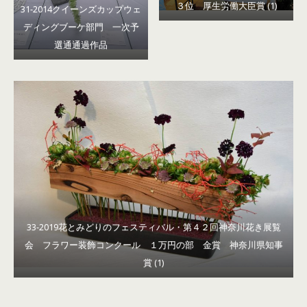
３位 厚生労働大臣賞 (1)
31-2014クイーンズカップウェ
ディングブーケ部門 一次予
選通通過作品
33-2019花とみどりのフェスティバル・第４２回神奈川花き展覧
会 フラワー装飾コンクール １万円の部 金賞 神奈川県知事
賞 (1)