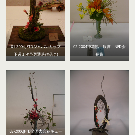
01-2004 JFTDジャパンカップ
02-2004神花協 銀賞 NFD会
予選１次予選通過作品 (1)
長賞
03-2006JFTD全国大会花キュー