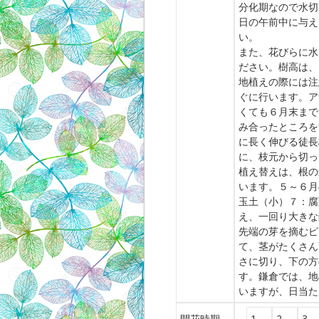
分化期なので水切
日の午前中に与え
い。
また、花びらに水
ださい。樹高は、
地植えの際には注
ぐに行います。ア
くても６月末まで
み合ったところを
に長く伸びる徒長
に、枝元から切っ
植え替えは、根の
います。５～６月
玉土（小）７：腐
え、一回り大きな
先端の芽を摘むピ
て、茎がたくさん
さに切り、下の方
す。鎌倉では、地
いますが、日当た
開花時期
1
2
3