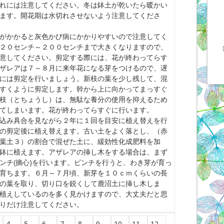
れには注意してください。冬は鉢土が乾いたら暖かい
ます。開花期は水切れさせないよう注意してくださ
がかかると灰色かび病にかかりやすいので注意してく
２０センチ～２００センチまで大きくなりますので、
意してください。剪定する際には、花が終わってらす
ザレアは７～８月に来年花になる芽をつけるので、遅
には剪定を行いましょう。新枝の葉を少し残して、混
すくように剪定します。幹から上に向かってまっすぐ
枝（とちょうし）は、無駄な養分の使用を抑えるため
てしまいます。花が終わってらすぐに行います。
込み具合を見ながら２年に１回を目安に植え替えを行
の剪定後に植え替えます。古い土をよく落とし、（赤
葉土３）の割合で混ぜた土に、緩効性化成肥料を加
鉢に植えます。アザレアの挿し木をする場合は、まず
ンチ(摘心)を行います。ピンチを行うと、わき芽が育っ
育ちます。６月～７月頃、新芽を１０ｃｍくらいの長
の葉を取り、切り口を鋭くして鹿沼土に挿し木しま
植えしているのを多く見かけますので、大丈夫だと思
りだけ注意してください。
4
5
6
7
8
9
10
11
12