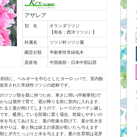
アザレア
別 名
オランダツツジ
【和名：西洋ツツジ）】
科属名
ツツジ科ツツジ属
園芸分類
半耐寒性常緑低木
原産地
中国南部・日本中部以西
紀初頭に、ベルギーを中心としたヨーロッパで、室内観
改良された常緑性ツツジの総称です。
のツツジ類を親に持つため、寒さに弱い(半耐寒性)で
からは屋外で育て、霜が降りる前に室内に入れます。
たると葉が焼けてしまうので、レースのカーテン越し
です。暖房している部屋に置く場合、乾燥しやすいの
水を与えてあげると、葉の乾燥を防げて、葉が生き生
水やりは、春と秋は鉢土の表面が乾いたら与えます
朝と夕方たっぷりと水を与えます。夏の生育期は花芽