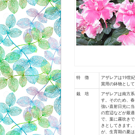
特 徴
アザレアは19世
賞用の鉢物として
栽 培
アザレアは南方系
す。そのため、春
強い直射日光に当
の窓辺などが最適
で、葉に霧吹きで
きとしてきます。
が、生育期の夏は