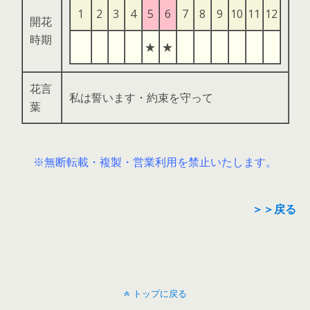
1
2
3
4
5
6
7
8
9
10
11
12
開花
時期
★
★
花言
私は誓います・約束を守って
葉
※無断転載・複製・営業利用を禁止いたします。
＞＞戻る
トップに戻る