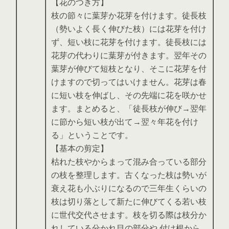
【花のつき方】
枝の節々に葉芽か花芽を付けます。徒長枝
（勢いよく長く伸びた枝）には花芽を付け
ず、短い枝に花芽を付けます。徒長枝には
花芽の代わりに葉芽が付きます。翌年その
葉芽が伸びて短枝となり、そこに花芽を付
けますので切ってはいけません。花芽は春
に短い枝を伸ばし、その先端に花を咲かせ
ます。まとめると、「徒長枝が伸び→翌年
に節から短い枝が出て→翌々年花を付け
る」ということです。
【基本の剪定】
枯れた枝やからまって混み合っている部分
の枝を整理します。古くなった枝は勢いが
衰え花も小ぶりになるので三年生くらいの
枝は切り落として新たに伸びてくる若い枝
に世代交代させます。枝を切る際は枝分か
れしている分かれ目の部分や 付け根から