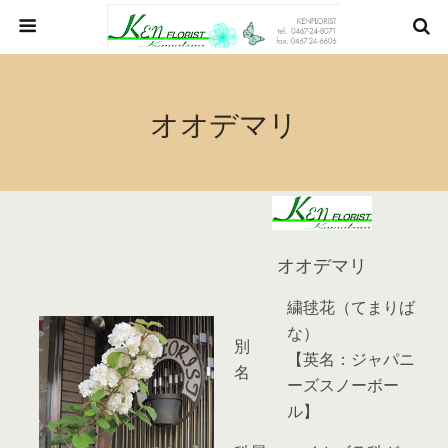
オオデマリ
オオデマリ
繍毬花（てまりば
な）
別
【英名：ジャパニ
名
ーズスノーボー
ル】