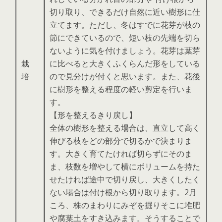
切り取り、できるだけ自然に近い樹形に仕
立てます。ただし、冬はすでに花芽が枝の
節にできているので、短い枝の先端を切ら
ないように気を付けましょう。花芽は葉芽
栽
に比べると大きくふくらんだ形をしている
培
ので見分けが付くと思います。また、花後
に樹形を整える程度の軽い剪定を行いま
す。
【形を整えるきり戻し】
全体の樹形を整える場合は、直立して高く
伸びる枝をどの部分で切るかで決まりま
す。大きく育てたければ切らずにそのま
ま、枝数を増やして横にボリュームを持た
せたければ途中で切り戻し、大きくしたく
ない場合は付け根から切り取ります。2月
ころ、株のまわりにみぞを掘りそこに堆肥
や腐葉土をすき込みます。そうすることで