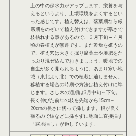
土の中の保水力がアップします。栄養を与
えるというより、土壌環境をよくするとい
った感じです。植え替えは、落葉期なら厳
寒期をのぞいて植え付けできますが寒さで
枝枯れする事があるので、３月下旬～４月
頃の春植えが無難です。また乾燥を嫌うの
で、植え穴は大きく掘り腐葉土や堆肥をた
っぷり混ぜ込んでおきましょう。暖地での
自生が多く見られるように、あまり寒い地
域（東北より北）での植裁は適しません。
移植する場合の時期や方法は植え付けに準
じます。さし木の適期は3月中旬～下旬。
長く伸びた前年の枝を先端から15cm～
20cmの長さに切って挿します。根が良く
張るので鉢などに挿さずに地面に直接挿す
「露地挿し」が適しています。