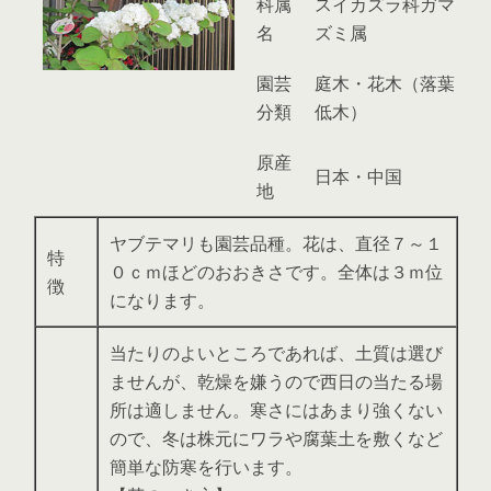
科属
スイカズラ科ガマ
名
ズミ属
園芸
庭木・花木（落葉
分類
低木）
原産
日本・中国
地
ヤブテマリも園芸品種。花は、直径７～１
特
０ｃｍほどのおおきさです。全体は３ｍ位
徴
になります。
当たりのよいところであれば、土質は選び
ませんが、乾燥を嫌うので西日の当たる場
所は適しません。寒さにはあまり強くない
ので、冬は株元にワラや腐葉土を敷くなど
簡単な防寒を行います。