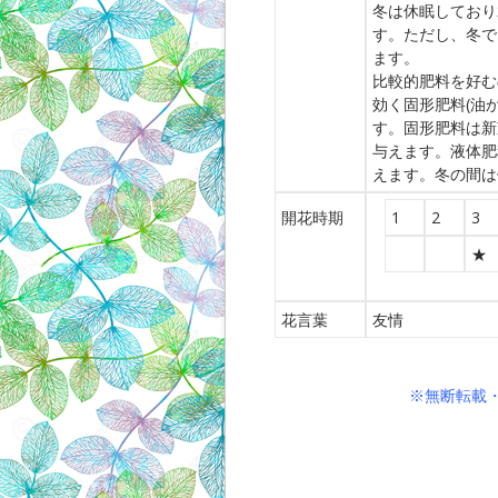
冬は休眠しており
す。ただし、冬で
ます。
比較的肥料を好む
効く固形肥料(油
す。固形肥料は新
与えます。液体肥
えます。冬の間は
開花時期
1
2
3
★
花言葉
友情
※無断転載