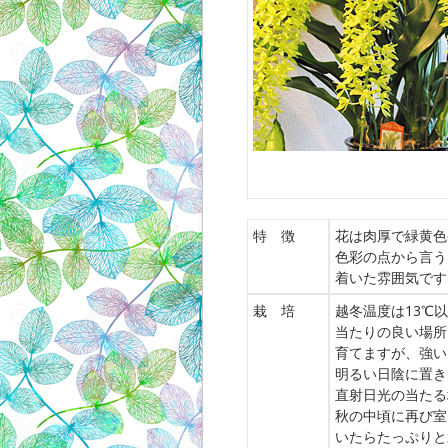
特 徴
花は肉厚で緑黄色
色彩の点から言う
着いた雰囲気です
栽 培
越冬温度は13℃
当たりの良い場所
育てますが、強い
明るい日陰に置き
直射日光の当たる
秋の中頃に再び室
いたらたっぷりと