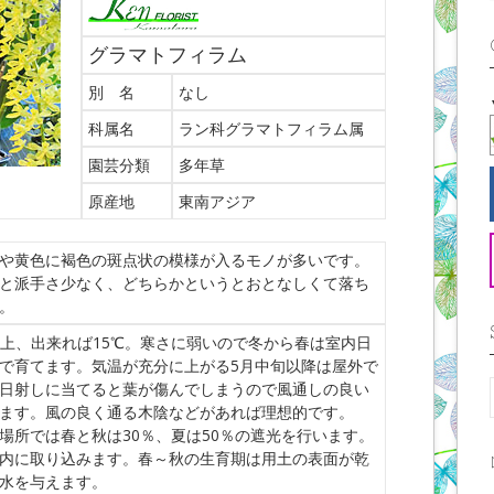
グラマトフィラム
別 名
なし
科属名
ラン科グラマトフィラム属
園芸分類
多年草
原産地
東南アジア
や黄色に褐色の斑点状の模様が入るモノが多いです。
と派手さ少なく、どちらかというとおとなしくて落ち
。
以上、出来れば15℃。寒さに弱いので冬から春は室内日
で育てます。気温が充分に上がる5月中旬以降は屋外で
日射しに当てると葉が傷んでしまうので風通しの良い
ます。風の良く通る木陰などがあれば理想的です。
場所では春と秋は30％、夏は50％の遮光を行います。
内に取り込みます。春～秋の生育期は用土の表面が乾
水を与えます。