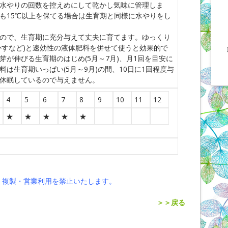
水やりの回数を控えめにして乾かし気味に管理しま
も15℃以上を保てる場合は生育期と同様に水やりをし
ので、生育期に充分与えて丈夫に育てます。ゆっくり
かすなど)と速効性の液体肥料を併せて使うと効果的で
芽が伸びる生育期のはじめ(5月～7月)、月1回を目安に
料は生育期いっぱい(5月～9月)の間、10日に1回程度与
休眠しているので与えません。
4
5
6
7
8
9
10
11
12
★
★
★
★
★
・複製・営業利用を禁止いたします。
＞＞戻る