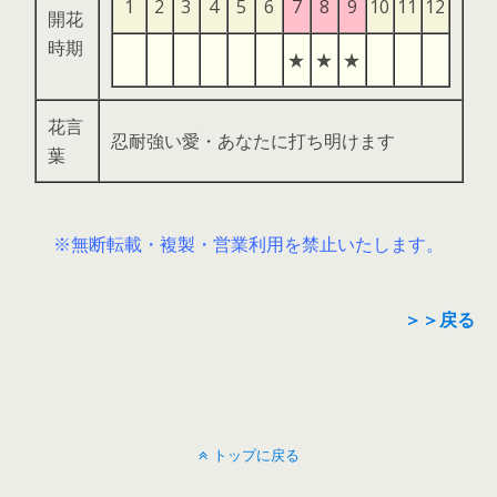
1
2
3
4
5
6
7
8
9
10
11
12
開花
時期
★
★
★
花言
忍耐強い愛・あなたに打ち明けます
葉
※無断転載・複製・営業利用を禁止いたします。
＞＞戻る
トップに戻る