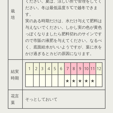
ください。夏は、涼しい所で管理をしてく
ださい。冬は最低温度５℃で越冬できま
栽
す。
培
実のある時期だけは、水だけ与えて肥料は
与えないでください。しかし実の色が黄色
っぽくなりましたら肥料切れのサインです
ので市販の液肥を与えてください。なるべ
く、底面給水がいいようですが、葉に水を
かけ過ぎるとカビの原因になります。
1
2
3
4
5
6
7
8
9
10
11
12
結実
時期
★
★
★
★
★
花言
そっとしておいて
葉