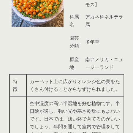
モス】
科属
アカネ科ネルテラ
名
属
園芸
多年草
分類
原産
南アメリカ・ニュ
地
ージーランド
特
カーペット上に広がりオレンジ色の実をた
徴
くさん付けることからなずけられました。
空中湿度の高い半湿地を好む植物です。半
日陰が適し、強い光や寒さ乾燥にもよわい
です。日本では、浅い鉢で育てるのがいい
でしょう。年間を通して室内で管理をして