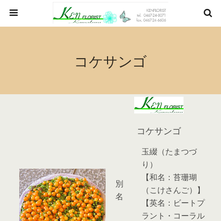
コケサンゴ
コケサンゴ
玉綴（たまつづ
り）
【和名：苔珊瑚
別
（こけさんご）】
名
【英名：ビートプ
ラント・コーラル