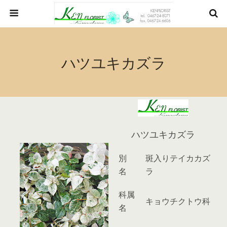
ハツユキカズラ
ハツユキカズラ
別
斑入りテイカカズ
名
ラ
科属
キョウチクトウ科
名