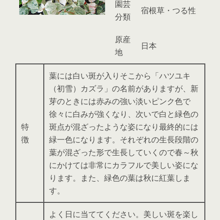
園芸
宿根草・つる性
分類
原産
日本
地
葉には白い斑が入りそこから「ハツユキ
（初雪）カズラ」の名前がありますが、新
芽のときには赤みの強い淡いピンク色で
徐々に白みが強くなり、次いで白と緑色の
特
斑点が混ざったような姿になり最終的には
徴
緑一色になります。それぞれの生長段階の
葉が混ざった形で生長していくので春～秋
にかけては非常にカラフルで美しい姿にな
ります。また、緑色の葉は秋に紅葉しま
す。
よく日に当ててください。美しい斑を楽し