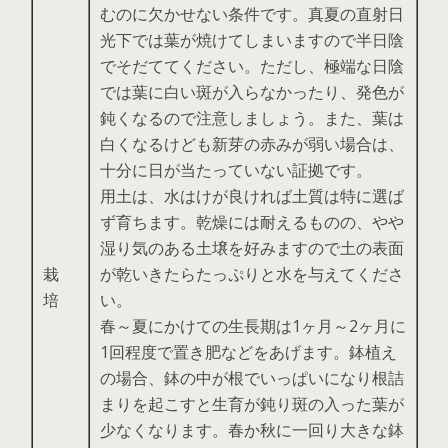
むのに欠かせない条件です。真夏の直射日
光下では葉が焼けてしまいますので半日陰
でそだててください。ただし、極端な日陰
では葉に白い斑が入らなかったり、発色が
鈍くなるので注意しましょう。また、葉は
白くなるけども新芽の赤みが弱い場合は、
十分に日が当たっていない証拠です。
用土は、水はけが良ければ土質は特に選ば
ず育ちます。乾燥には耐えるものの、やや
湿り気のある土壌を好みますので土の表面
栽
が乾いきたらたっぷりと水を与えてくださ
培
い。
春～夏にかけての生長期は1ヶ月～2ヶ月に
1回程度で置き肥などをあげます。鉢植え
の場合、鉢の中が根でいっぱいになり根詰
まりを起こすと生育が鈍り斑の入った葉が
少なくなります。春か秋に一回り大きな鉢