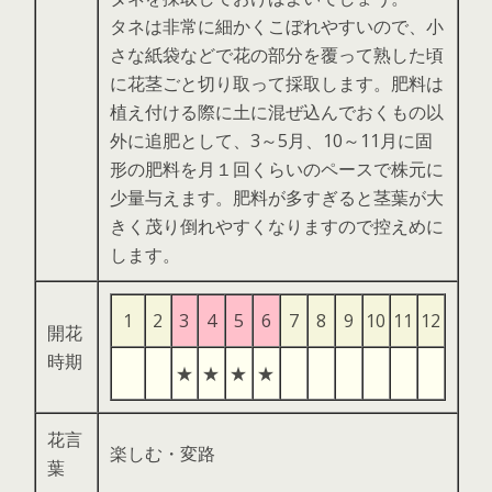
タネは非常に細かくこぼれやすいので、小
さな紙袋などで花の部分を覆って熟した頃
に花茎ごと切り取って採取します。肥料は
植え付ける際に土に混ぜ込んでおくもの以
外に追肥として、3～5月、10～11月に固
形の肥料を月１回くらいのペースで株元に
少量与えます。肥料が多すぎると茎葉が大
きく茂り倒れやすくなりますので控えめに
します。
1
2
3
4
5
6
7
8
9
10
11
12
開花
時期
★
★
★
★
花言
楽しむ・変路
葉