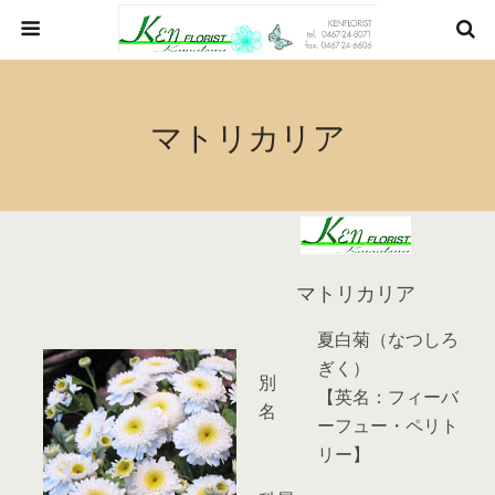
マトリカリア
マトリカリア
夏白菊（なつしろ
ぎく）
別
【英名：フィーバ
名
ーフュー・ペリト
リー】