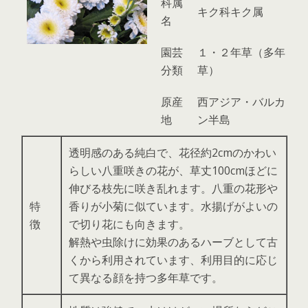
科属
キク科キク属
名
園芸
１・２年草（多年
分類
草）
原産
西アジア・バルカ
地
ン半島
透明感のある純白で、花径約2cmのかわい
らしい八重咲きの花が、草丈100cmほどに
伸びる枝先に咲き乱れます。八重の花形や
特
香りが小菊に似ています。水揚げがよいの
徴
で切り花にも向きます。
解熱や虫除けに効果のあるハーブとして古
くから利用されています、利用目的に応じ
て異なる顔を持つ多年草です。