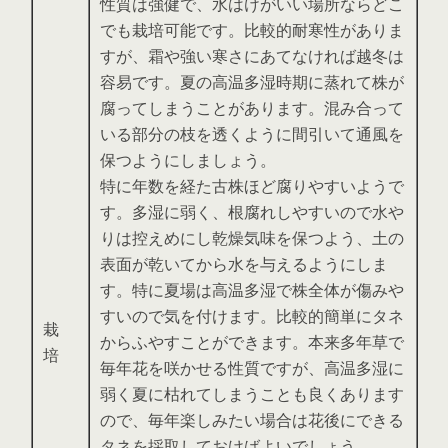
性質は強健で、水はけがいい場所ならどこ
でも栽培可能です。比較的耐寒性がありま
すが、霜や強い寒さにあてなければ越冬は
容易です。夏の高温多湿時期に蒸れて株が
腐ってしまうことがあります。混み合って
いる部分の枝を透くように間引いて通風を
保つようにしましょう。
特に年数を経た古株ほど腐りやすいようで
す。多湿に弱く、根腐れしやすいので水や
りは控えめにし乾燥気味を保つよう、土の
表面が乾いてから水を与えるようにしま
す。特に夏場は高温多湿で株全体が傷みや
すいので気を付けます。比較的簡単にタネ
栽
からふやすことができます。本来多年草で
培
毎年花を咲かせる性質ですが、高温多湿に
弱く夏に枯れてしまうことも良くあります
ので、毎年楽しみたい場合は花後にできる
タネを採取しておけばよいでしょう。